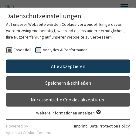
Skip to main content
Datenschutzeinstellungen
Menu
Auf unserer Webseite werden Cookies verwendet. Einige davon
werden zwingend benötigt, während es uns andere ermöglichen,
Outpatient department for
Ihre Nutzererfahrung auf unserer Webseite zu verbessern.
atypical Parkinson`s
Essentiell
Analytics & Performance
Clinics & Institutes
syndromes
Alle akzeptieren
Walk-in clinic
Organization
Belongs to
Speichern & schließen
Contact
Sektion für Neurodegenerative Erkrankungen und
Nur essentielle Cookies akzeptieren
Bewegungsstörungen
Weitere Informationen anzeigen
Essentiell
General
Persons
Essentielle Cookies werden für grundlegende Funktionen der
Powered by
Imprint
|
Data Protection Policy
Webseite benötigt. Dadurch ist gewährleistet, dass die
sgalinski Cookie Consent