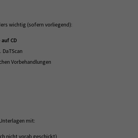
rs wichtig (sofern vorliegend):
e
auf CD
B. DaTScan
ischen Vorbehandlungen
 Unterlagen mit:
 nicht vorab geschickt)