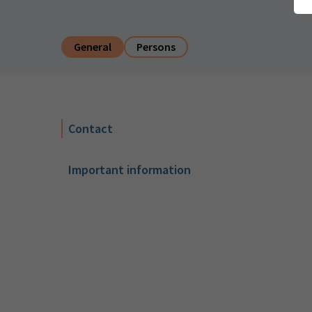
General
Persons
Contact
Important information