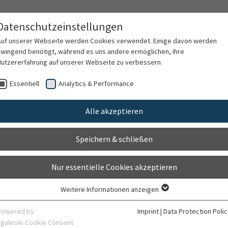
Datenschutzeinstellungen
Auf unserer Webseite werden Cookies verwendet. Einige davon werden
zwingend benötigt, während es uns andere ermöglichen, Ihre
Nutzererfahrung auf unserer Webseite zu verbessern.
Contact
Essentiell
Analytics & Performance
Alle akzeptieren
nt for pump therapy for a
Speichern & schließen
Nur essentielle Cookies akzeptieren
Weitere Informationen anzeigen
Essentiell
Essentielle Cookies werden für grundlegende Funktionen der Webseite
Powered by
Imprint
|
Data Protection Polic
benötigt. Dadurch ist gewährleistet, dass die Webseite einwandfrei
sgalinski Cookie Consent
Bewegungsstörungen