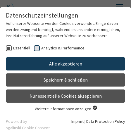
Skip to main content
Datenschutzeinstellungen
Menu
Auf unserer Webseite werden Cookies verwendet. Einige davon
werden zwingend benötigt, während es uns andere ermöglichen,
Outpatient department for
Ihre Nutzererfahrung auf unserer Webseite zu verbessern.
myasthenia
Essentiell
Analytics & Performance
Clinics & Institutes
Walk-in clinic
Alle akzeptieren
Belongs to
Organization
Department of Neurology
Speichern & schließen
Contact
General
Nur essentielle Cookies akzeptieren
Weitere Informationen anzeigen
Essentiell
Essentielle Cookies werden für grundlegende Funktionen der
Powered by
Imprint
|
Data Protection Policy
Webseite benötigt. Dadurch ist gewährleistet, dass die
sgalinski Cookie Consent