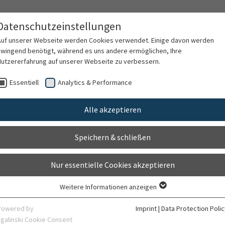
Datenschutzeinstellungen
Auf unserer Webseite werden Cookies verwendet. Einige davon werden
zwingend benötigt, während es uns andere ermöglichen, Ihre
Nutzererfahrung auf unserer Webseite zu verbessern.
Contact
Essentiell
Analytics & Performance
Alle akzeptieren
logy Service
Speichern & schließen
Nur essentielle Cookies akzeptieren
Weitere Informationen anzeigen
Essentiell
Essentielle Cookies werden für grundlegende Funktionen der Webseite
Powered by
Imprint
|
Data Protection Polic
benötigt. Dadurch ist gewährleistet, dass die Webseite einwandfrei
sgalinski Cookie Consent