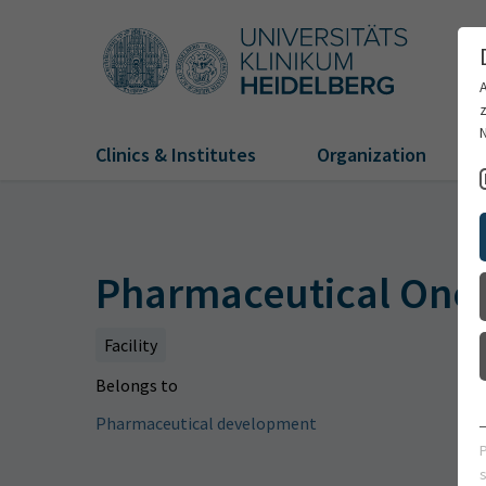
Clinics & Institutes
Organization
Pharmaceutical Onco
Facility
Belongs to
Pharmaceutical development