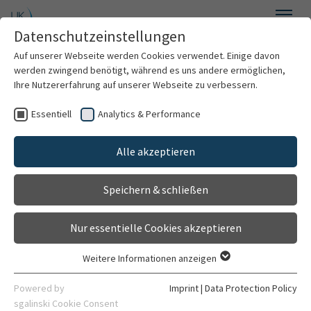
Skip to main content
Datenschutzeinstellungen
Menu
Auf unserer Webseite werden Cookies verwendet. Einige davon
werden zwingend benötigt, während es uns andere ermöglichen,
Ihre Nutzererfahrung auf unserer Webseite zu verbessern.
Essentiell
Analytics & Performance
Clinics & Institutes
Alle akzeptieren
Organization
Speichern & schließen
Contact
Nur essentielle Cookies akzeptieren
Weitere Informationen anzeigen
Essentiell
Essentielle Cookies werden für grundlegende Funktionen der
Powered by
Imprint
|
Data Protection Policy
Webseite benötigt. Dadurch ist gewährleistet, dass die
sgalinski Cookie Consent