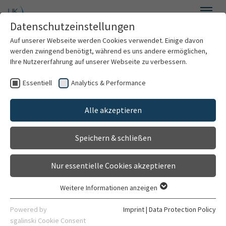
Skip to main content
Datenschutzeinstellungen
Menu
Auf unserer Webseite werden Cookies verwendet. Einige davon
werden zwingend benötigt, während es uns andere ermöglichen,
Ihre Nutzererfahrung auf unserer Webseite zu verbessern.
Essentiell
Analytics & Performance
Clinics & Institutes
Prof. Dr med. Dr rer. nat. Jürgen Debus
Alle akzeptieren
CHIEF MEDICAL DIRECTOR
Organization
Speichern & schließen
Contact
Nur essentielle Cookies akzeptieren
Weitere Informationen anzeigen
Essentiell
Essentielle Cookies werden für grundlegende Funktionen der
Powered by
Imprint
|
Data Protection Policy
Webseite benötigt. Dadurch ist gewährleistet, dass die
sgalinski Cookie Consent