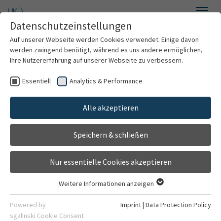
Skip to main content
Datenschutzeinstellungen
Menu
Auf unserer Webseite werden Cookies verwendet. Einige davon
werden zwingend benötigt, während es uns andere ermöglichen,
Prof. Dr. rer. medic. Martin
Ihre Nutzererfahrung auf unserer Webseite zu verbessern.
Müller, MPH
Essentiell
Analytics & Performance
Clinics & Institutes
Alle akzeptieren
Organization
Speichern & schließen
Contact
Nur essentielle Cookies akzeptieren
Weitere Informationen anzeigen
Essentiell
Essentielle Cookies werden für grundlegende Funktionen der
Powered by
Imprint
|
Data Protection Policy
Webseite benötigt. Dadurch ist gewährleistet, dass die
sgalinski Cookie Consent