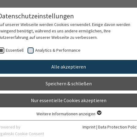
Datenschutzeinstellungen
Auf unserer Webseite werden Cookies verwendet. Einige davon werden
zwingend benötigt, während es uns andere ermöglichen, Ihre
Nutzererfahrung auf unserer Webseite zu verbessern.
Contact
Essentiell
Analytics & Performance
Alle akzeptieren
Speichern & schließen
Nur essentielle Cookies akzeptieren
Weitere Informationen anzeigen
Essentiell
Essentielle Cookies werden für grundlegende Funktionen der Webseite
Powered by
Imprint
|
Data Protection Polic
benötigt. Dadurch ist gewährleistet, dass die Webseite einwandfrei
sgalinski Cookie Consent