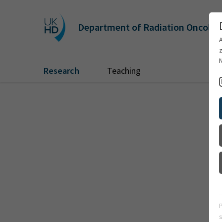
Department of Radiation Oncolo
Research
Teaching