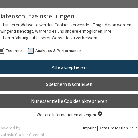
Datenschutzeinstellungen
gy
Teil der Radiologischen Klinik
Auf unserer Webseite werden Cookies verwendet. Einige davon werden
zwingend benötigt, während es uns andere ermöglichen, Ihre
Nutzererfahrung auf unserer Webseite zu verbessern.
Essentiell
Analytics & Performance
Alle akzeptieren
Speichern & schließen
Nur essentielle Cookies akzeptieren
Weitere Informationen anzeigen
Essentiell
Essentielle Cookies werden für grundlegende Funktionen der Webseite
Powered by
Imprint
|
Data Protection Polic
benötigt. Dadurch ist gewährleistet, dass die Webseite einwandfrei
sgalinski Cookie Consent