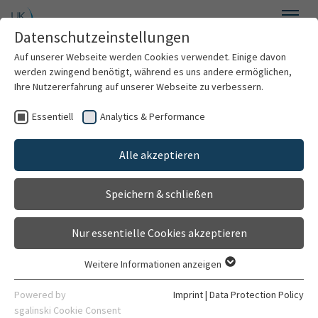
Skip to main content
Datenschutzeinstellungen
Menu
Auf unserer Webseite werden Cookies verwendet. Einige davon
Internal Medicine III: Heart, Vascular and Lung
werden zwingend benötigt, während es uns andere ermöglichen,
Ihre Nutzererfahrung auf unserer Webseite zu verbessern.
Essentiell
Analytics & Performance
Welcome
Molecular Genetics Laboratory
Alle akzeptieren
About Us
Speichern & schließen
For Patients
Nur essentielle Cookies akzeptieren
Medical Professionals
Weitere Informationen anzeigen
Essentiell
Treatment Services
Essentielle Cookies werden für grundlegende Funktionen der
Powered by
Imprint
|
Data Protection Policy
Webseite benötigt. Dadurch ist gewährleistet, dass die
sgalinski Cookie Consent