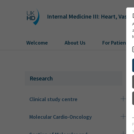
Internal Medicine III: Heart, Vasc
Welcome
About Us
For Patients
Research
Clinical study centre
Molecular Cardio-Oncology