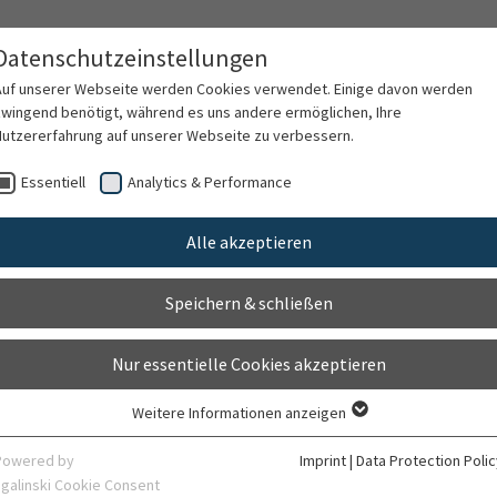
Datenschutzeinstellungen
ular and Lung
Teil des Departments für Innere Medizin
Auf unserer Webseite werden Cookies verwendet. Einige davon werden
zwingend benötigt, während es uns andere ermöglichen, Ihre
Nutzererfahrung auf unserer Webseite zu verbessern.
Medical Professionals
Treatment Services
Essentiell
Analytics & Performance
Alle akzeptieren
Speichern & schließen
Nur essentielle Cookies akzeptieren
Weitere Informationen anzeigen
Essentiell
Essentielle Cookies werden für grundlegende Funktionen der Webseite
Powered by
Imprint
|
Data Protection Polic
benötigt. Dadurch ist gewährleistet, dass die Webseite einwandfrei
sgalinski Cookie Consent