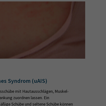
hes Syndrom (uAIS)
gsschübe mit Hautausschlägen, Muskel-
ankung zuordnen lassen. Ein
mäßige Schübe und seltene Schübe können