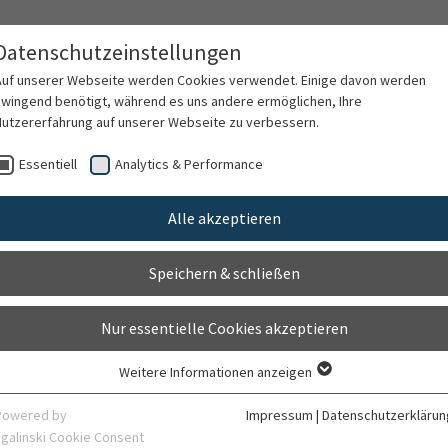
Datenschutzeinstellungen
Auf unserer Webseite werden Cookies verwendet. Einige davon werden
zwingend benötigt, während es uns andere ermöglichen, Ihre
Nutzererfahrung auf unserer Webseite zu verbessern.
rschung
Karriere
Organisation
Kontak
Essentiell
Analytics & Performance
Alle akzeptieren
ll-ähnliche Erkrankungen
Speichern & schließen
Nur essentielle Cookies akzeptieren
Weitere Informationen anzeigen
Essentiell
Essentielle Cookies werden für grundlegende Funktionen der Webseite
Powered by
Impressum
|
Datenschutzerklärun
benötigt. Dadurch ist gewährleistet, dass die Webseite einwandfrei
sgalinski Cookie Consent