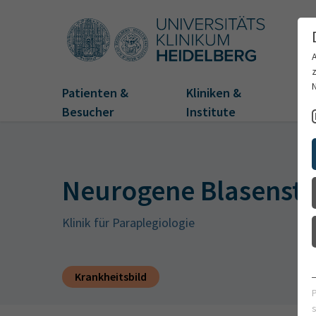
Patienten &
Kliniken &
Fo
Besucher
Institute
Neurogene Blasenst
Klinik für Paraplegiologie
Krankheitsbild