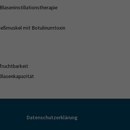
laseninstillationstherapie
ließmuskel mit Botulinumtoxin
fruchtbarkeit
Blasenkapazität
Datenschutzerklärung