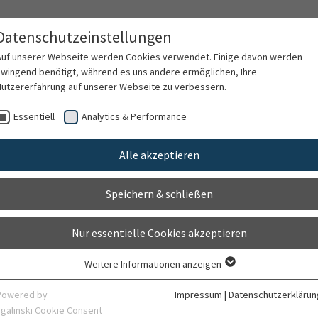
Datenschutzeinstellungen
Auf unserer Webseite werden Cookies verwendet. Einige davon werden
zwingend benötigt, während es uns andere ermöglichen, Ihre
Nutzererfahrung auf unserer Webseite zu verbessern.
rschung
Karriere
Organisation
Kontak
Essentiell
Analytics & Performance
Alle akzeptieren
örung
Speichern & schließen
Nur essentielle Cookies akzeptieren
Weitere Informationen anzeigen
Essentiell
Essentielle Cookies werden für grundlegende Funktionen der Webseite
Powered by
Impressum
|
Datenschutzerklärun
benötigt. Dadurch ist gewährleistet, dass die Webseite einwandfrei
sgalinski Cookie Consent