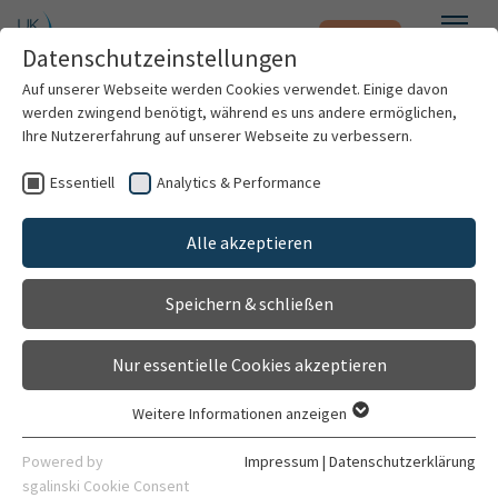
Notfall
Zum Hauptinhalt springen
Datenschutzeinstellungen
Menü
Auf unserer Webseite werden Cookies verwendet. Einige davon
werden zwingend benötigt, während es uns andere ermöglichen,
Erkrankungs-Finder
Ihre Nutzererfahrung auf unserer Webseite zu verbessern.
Essentiell
Analytics & Performance
In unserem Erkrankungs-Finder finden Sie alphabetisch
Patienten & Besucher
geordnet sämtliche Erkrankungen, die am UKHD
Alle akzeptieren
behandelt werden, mit hilfreichen Informationen zu
Kliniken & Institute
Symptomen, Ursachen und Therapiemöglichkeiten.
Speichern & schließen
Forschung
Nur essentielle Cookies akzeptieren
Karriere
Weitere Informationen anzeigen
Essentiell
Nach Einrichtung filtern
Organisation
Essentielle Cookies werden für grundlegende Funktionen der
Powered by
Impressum
|
Datenschutzerklärung
Webseite benötigt. Dadurch ist gewährleistet, dass die
sgalinski Cookie Consent