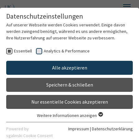
Zum Hauptinhalt springen
Datenschutzeinstellungen
Menü
Auf unserer Webseite werden Cookies verwendet. Einige davon
Dietmar-Hopp-Stoffwechselzentrum
werden zwingend benötigt, während es uns andere ermöglichen,
Ihre Nutzererfahrung auf unserer Webseite zu verbessern.
Essentiell
Analytics & Performance
Willkommen
Lehre am
Alle akzeptieren
Über uns
Universitätsklinikum
Speichern & schließen
Heidelberg
Neugeborenenscreening
Nur essentielle Cookies akzeptieren
Stoffwechsellabor
Weitere Informationen anzeigen
Essentiell
HeiCuMed:
Hier finden Sie aktuelle Informationen
NHS Trackingzentrale BW
Essentielle Cookies werden für grundlegende Funktionen der
Powered by
Impressum
|
Datenschutzerklärung
rund um das Heidelberger Curriculum Medicinale.
Webseite benötigt. Dadurch ist gewährleistet, dass die
sgalinski Cookie Consent