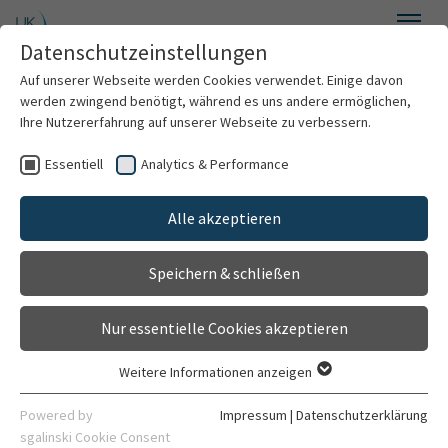
Zum Hauptinhalt springen
Datenschutzeinstellungen
Menü
Auf unserer Webseite werden Cookies verwendet. Einige davon
Geburtshilfe und Pränatalmedizin
werden zwingend benötigt, während es uns andere ermöglichen,
Ihre Nutzererfahrung auf unserer Webseite zu verbessern.
Essentiell
Analytics & Performance
Willkommen
Alle akzeptieren
Team
Speichern & schließen
Schwangerschaft
Nur essentielle Cookies akzeptieren
Fetale Therapie
Weitere Informationen anzeigen
Essentiell
Geburt
Essentielle Cookies werden für grundlegende Funktionen der
Powered by
Impressum
|
Datenschutzerklärung
Webseite benötigt. Dadurch ist gewährleistet, dass die
sgalinski Cookie Consent