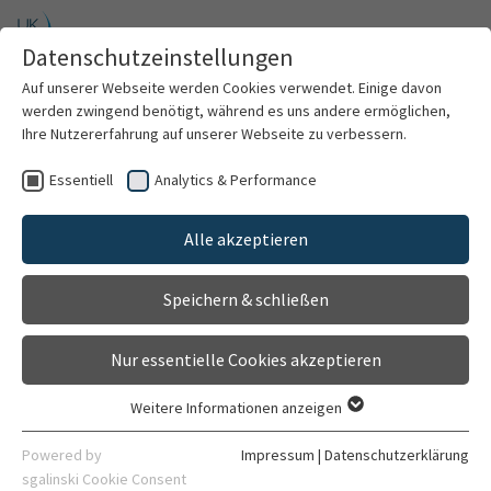
Zum Hauptinhalt springen
Datenschutzeinstellungen
Menü
Auf unserer Webseite werden Cookies verwendet. Einige davon
Berufsdermatologie
werden zwingend benötigt, während es uns andere ermöglichen,
Ihre Nutzererfahrung auf unserer Webseite zu verbessern.
Essentiell
Analytics & Performance
Willkommen
Ambulante
Alle akzeptieren
Über uns
Vorstellungen
Speichern & schließen
Für Patienten
Nur essentielle Cookies akzeptieren
Forschung
Neben dem stationären Rehabilitationsverfahren sind,
Weitere Informationen anzeigen
in Absprache mit dem Kostenträger
Essentiell
Lehre
(Berufsgenossenschaft/Unfallkasse), auch ambulante
Essentielle Cookies werden für grundlegende Funktionen der
Powered by
Impressum
|
Datenschutzerklärung
Webseite benötigt. Dadurch ist gewährleistet, dass die
Vorstellungen in der Sektion Berufsdermatologie
sgalinski Cookie Consent