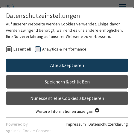
Zum Hauptinhalt springen
Datenschutzeinstellungen
Menü
Auf unserer Webseite werden Cookies verwendet. Einige davon
Heidelberger Stammzellspenderregister
werden zwingend benötigt, während es uns andere ermöglichen,
Ihre Nutzererfahrung auf unserer Webseite zu verbessern.
Essentiell
Analytics & Performance
Die für ein Registrierungsset erforderlichen
Über uns
Blutentnahme-Materialien können wir Ihnen gerne
Alle akzeptieren
zusenden.
Wissenswertes zur Stammzellspende
Speichern & schließen
Anforderung Registrierungsset
So erreichen Sie uns
Nur essentielle Cookies akzeptieren
Typisierungsaktionen und
Informationsveranstaltungen
Weitere Informationen anzeigen
Essentiell
Kontakt
Adressänderung
Essentielle Cookies werden für grundlegende Funktionen der
Powered by
Impressum
|
Datenschutzerklärung
Webseite benötigt. Dadurch ist gewährleistet, dass die
sgalinski Cookie Consent
E-Mail schreiben