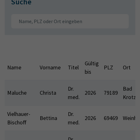
Suche
Gültig
Name
Vorname
Titel
PLZ
Ort
bis
Dr.
Bad
Maluche
Christa
2026
79189
med.
Krotzi
Vielhauer-
Dr.
Bettina
2026
69469
Weinhe
Bischoff
med.
Dr.