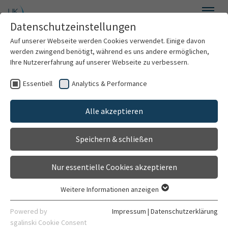
Zum Hauptinhalt springen
Datenschutzeinstellungen
Menü
Auf unserer Webseite werden Cookies verwendet. Einige davon
HUNTER Group
werden zwingend benötigt, während es uns andere ermöglichen,
Ihre Nutzererfahrung auf unserer Webseite zu verbessern.
Essentiell
Analytics & Performance
Willkommen
Ärzteliste
Alle akzeptieren
Ärzte
Speichern & schließen
Tagung
Nur essentielle Cookies akzeptieren
Patienten
Sie sind auf der Suche nach einem ausgebildeten
Weitere Informationen anzeigen
Essentiell
Therapeuten in Ihrer Nähe? Hier listen wir für Sie
Studierende
Essentielle Cookies werden für grundlegende Funktionen der
Powered by
Impressum
|
Datenschutzerklärung
Ärztinnen und Ärzte auf, die ein "
Heidelberger
Webseite benötigt. Dadurch ist gewährleistet, dass die
sgalinski Cookie Consent