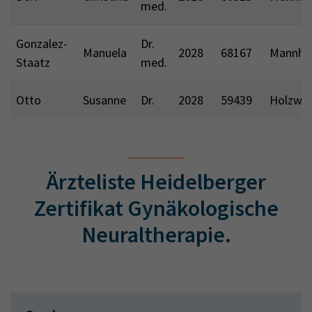
med.
Gonzalez-
Dr.
Manuela
2028
68167
Mannhe
Staatz
med.
Otto
Susanne
Dr.
2028
59439
Holzwi
Ärzteliste Heidelberger
Zertifikat Gynäkologische
Neuraltherapie.