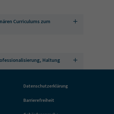
linären Curriculums zum
rofessionalisierung, Haltung
Datenschutzerklärung
wicklung methodischer und
Barrierefreiheit
dium