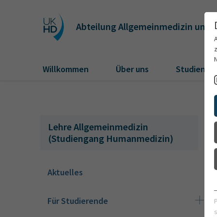
Abteilung Allgemeinmedizin und 
Willkommen
Über uns
Studiengä
Lehre Allgemeinmedizin
(Studiengang Humanmedizin)
Aktuelles
Für Studierende