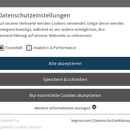
Datenschutzeinstellungen
Versorgungsforschung
Auf unserer Webseite werden Cookies verwendet. Einige davon werden
zwingend benötigt, während es uns andere ermöglichen, Ihre
Nutzererfahrung auf unserer Webseite zu verbessern.
nge
Forschung
Essentiell
Analytics & Performance
Alle akzeptieren
Projekte im Ber
Speichern & schließen
Allgemein
Nur essentielle Cookies akzeptieren
Weitere Informationen anzeigen
Essentiell
Essentielle Cookies werden für grundlegende Funktionen der Webseite
Powered by
Impressum
|
Datenschutzerklärun
benötigt. Dadurch ist gewährleistet, dass die Webseite einwandfrei
sgalinski Cookie Consent
Das Lehreteam der Abteilung Allgemeinmedizin und V