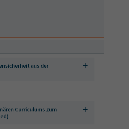
ensicherheit aus der
linären Curriculums zum
Med)