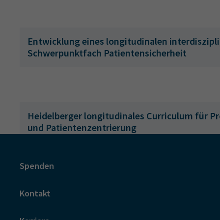
Entwicklung eines longitudinalen interdiszip
Schwerpunktfach Patientensicherheit
Heidelberger longitudinales Curriculum für P
und Patientenzentrierung
Spenden
FUNDAMENT: Förderung und nachhaltige Ent
Kontakt
kommunikativer Fertigkeiten im Medizinstu