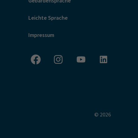
Gebärdensprache
Leichte Sprache
ms für akademische Lehrpraxen
Impressum
 das AaLPLUS Programm 2019-
© 2026