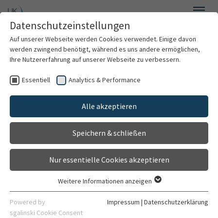
Zum Hauptinhalt springen
Datenschutzeinstellungen
Menü
Auf unserer Webseite werden Cookies verwendet. Einige davon
Parasitologie
werden zwingend benötigt, während es uns andere ermöglichen,
Ihre Nutzererfahrung auf unserer Webseite zu verbessern.
Essentiell
Analytics & Performance
Willkommen
Alle akzeptieren
Forschung
Speichern & schließen
Diagnostik
Nur essentielle Cookies akzeptieren
Lehre
Weitere Informationen anzeigen
Essentiell
News
Essentielle Cookies werden für grundlegende Funktionen der
Powered by
Impressum
|
Datenschutzerklärung
Webseite benötigt. Dadurch ist gewährleistet, dass die
sgalinski Cookie Consent