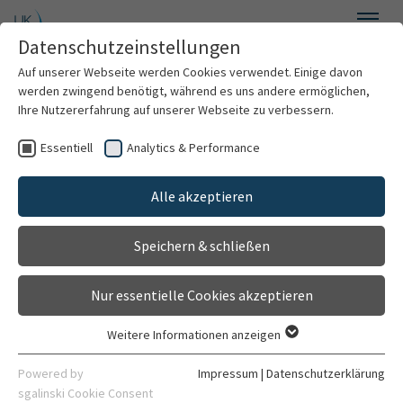
Zum Hauptinhalt springen
Datenschutzeinstellungen
Menü
Auf unserer Webseite werden Cookies verwendet. Einige davon
Anästhesiologie
werden zwingend benötigt, während es uns andere ermöglichen,
Ihre Nutzererfahrung auf unserer Webseite zu verbessern.
Essentiell
Analytics & Performance
Willkommen
Fortbildung
Alle akzeptieren
Über uns
Speichern & schließen
Für Patienten
Anmeldung INTECH
Nur essentielle Cookies akzeptieren
Advanced 2026-1
Leistungsspektrum
Weitere Informationen anzeigen
Essentiell
Für Notärzte
Forschung
Essentielle Cookies werden für grundlegende Funktionen der
Powered by
Impressum
|
Datenschutzerklärung
Webseite benötigt. Dadurch ist gewährleistet, dass die
sgalinski Cookie Consent