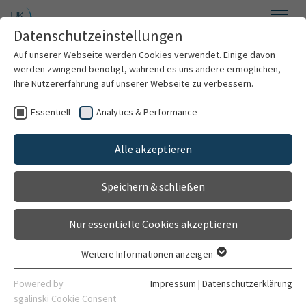
Zum Hauptinhalt springen
Datenschutzeinstellungen
Menü
Auf unserer Webseite werden Cookies verwendet. Einige davon
Anästhesiologie
werden zwingend benötigt, während es uns andere ermöglichen,
Ihre Nutzererfahrung auf unserer Webseite zu verbessern.
Essentiell
Analytics & Performance
Willkommen
Alle akzeptieren
Über uns
Speichern & schließen
Für Patienten
Nur essentielle Cookies akzeptieren
Leistungsspektrum
Weitere Informationen anzeigen
Essentiell
Forschung
Essentielle Cookies werden für grundlegende Funktionen der
Powered by
Impressum
|
Datenschutzerklärung
Webseite benötigt. Dadurch ist gewährleistet, dass die
sgalinski Cookie Consent