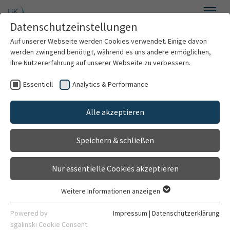
Zum Hauptinhalt springen
Datenschutzeinstellungen
Menü
Auf unserer Webseite werden Cookies verwendet. Einige davon
Anästhesiologie
werden zwingend benötigt, während es uns andere ermöglichen,
Ihre Nutzererfahrung auf unserer Webseite zu verbessern.
Essentiell
Analytics & Performance
Willkommen
Alle akzeptieren
Über uns
Speichern & schließen
Für Patienten
Nur essentielle Cookies akzeptieren
Leistungsspektrum
Weitere Informationen anzeigen
Essentiell
Forschung
Essentielle Cookies werden für grundlegende Funktionen der
Powered by
Impressum
|
Datenschutzerklärung
Webseite benötigt. Dadurch ist gewährleistet, dass die
sgalinski Cookie Consent