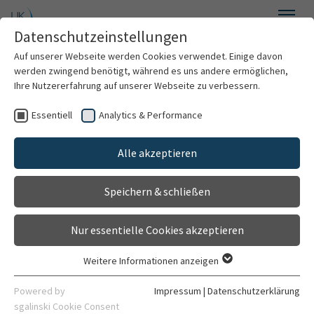
Zum Hauptinhalt springen
Datenschutzeinstellungen
Menü
Auf unserer Webseite werden Cookies verwendet. Einige davon
Anästhesiologie
werden zwingend benötigt, während es uns andere ermöglichen,
Ihre Nutzererfahrung auf unserer Webseite zu verbessern.
Essentiell
Analytics & Performance
Willkommen
Alle akzeptieren
Über uns
Speichern & schließen
Für Patienten
Nur essentielle Cookies akzeptieren
Leistungsspektrum
Weitere Informationen anzeigen
Essentiell
Forschung
Essentielle Cookies werden für grundlegende Funktionen der
Powered by
Impressum
|
Datenschutzerklärung
Webseite benötigt. Dadurch ist gewährleistet, dass die
sgalinski Cookie Consent