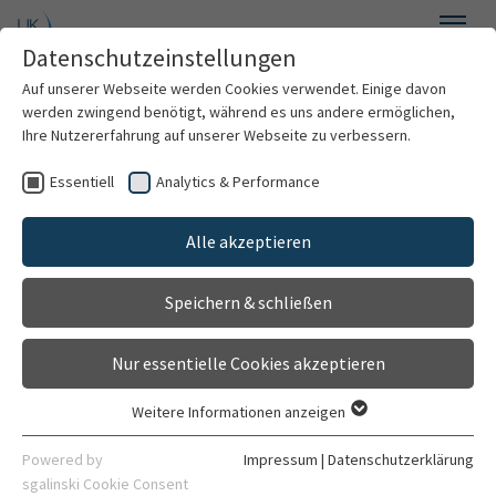
Zum Hauptinhalt springen
Datenschutzeinstellungen
Menü
Auf unserer Webseite werden Cookies verwendet. Einige davon
Pädiatrisches Klinisch-Pharmakologisches Studienzentrum
werden zwingend benötigt, während es uns andere ermöglichen,
(paedKliPS)
Ihre Nutzererfahrung auf unserer Webseite zu verbessern.
Essentiell
Analytics & Performance
Willkommen
Alle akzeptieren
Patienten
Speichern & schließen
Sponsoren
Nur essentielle Cookies akzeptieren
Academia
Weitere Informationen anzeigen
Essentiell
(Pharmako)Metabolomik
Essentielle Cookies werden für grundlegende Funktionen der
Powered by
Impressum
|
Datenschutzerklärung
UNSERE RÄUMLICHKEITEN
Webseite benötigt. Dadurch ist gewährleistet, dass die
sgalinski Cookie Consent