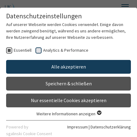
Zum Hauptinhalt springen
Datenschutzeinstellungen
Menü
Auf unserer Webseite werden Cookies verwendet. Einige davon
Klinik für Psychiatrie und Psychotherapie
werden zwingend benötigt, während es uns andere ermöglichen,
Ihre Nutzererfahrung auf unserer Webseite zu verbessern.
Essentiell
Analytics & Performance
Willkommen
Sektion Gerontopsychiatrische Forschung
Alle akzeptieren
Über uns
Speichern & schließen
Für Patienten
Nur essentielle Cookies akzeptieren
Für Ärzte
E-Mail an Ellen Temme
Weitere Informationen anzeigen
Essentiell
Behandlungsspektrum
Essentielle Cookies werden für grundlegende Funktionen der
Powered by
Impressum
|
Datenschutzerklärung
Webseite benötigt. Dadurch ist gewährleistet, dass die
sgalinski Cookie Consent