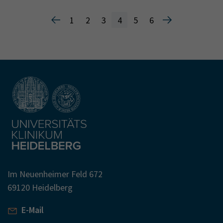
1
2
3
4
5
6
Im Neuenheimer Feld 672
69120 Heidelberg
E-Mail