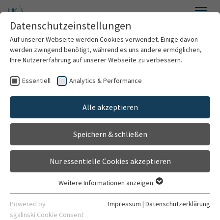
Zum Hauptinhalt springen
Datenschutzeinstellungen
Menü
Auf unserer Webseite werden Cookies verwendet. Einige davon
Aktuelles und Veranstaltungen
werden zwingend benötigt, während es uns andere ermöglichen,
Ihre Nutzererfahrung auf unserer Webseite zu verbessern.
Essentiell
Analytics & Performance
Aktuelles
Aktuelle Meldungen
Alle akzeptieren
Veranstaltungen
Speichern & schließen
Stellenmarkt
Nur essentielle Cookies akzeptieren
DE
EN
Weitere Informationen anzeigen
Essentiell
Essentielle Cookies werden für grundlegende Funktionen der
Powered by
Impressum
|
Datenschutzerklärung
Webseite benötigt. Dadurch ist gewährleistet, dass die
sgalinski Cookie Consent