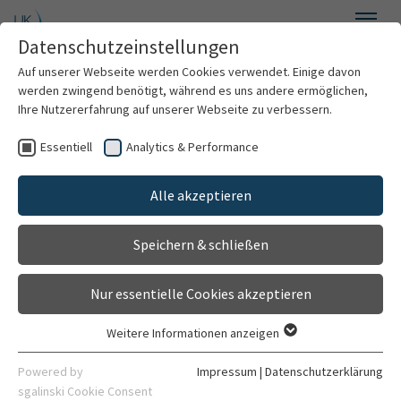
Zum Hauptinhalt springen
Datenschutzeinstellungen
Menü
Auf unserer Webseite werden Cookies verwendet. Einige davon
Kompetenznetzwerk Neugeborenenmedizin
werden zwingend benötigt, während es uns andere ermöglichen,
Ihre Nutzererfahrung auf unserer Webseite zu verbessern.
Essentiell
Analytics & Performance
Willkommen
Benutzeranmeldung
Alle akzeptieren
Vorsorge-Netz
Bitte melden Sie sich mit Ihrem
Benutzernamen und Passwort an. Mit
Speichern & schließen
Notfall-Netz
der Anmeldung auf dieser Plattform
bestätige ich die Zustimmung zu der
Nur essentielle Cookies akzeptieren
Nachsorge-Netz
Vertraulichkeitserklärung.
Weitere Informationen anzeigen
Anmelden
Essentiell
Wissenschafts-Netz
Essentielle Cookies werden für grundlegende Funktionen der
Powered by
Impressum
|
Datenschutzerklärung
Benutzername:
Webseite benötigt. Dadurch ist gewährleistet, dass die
sgalinski Cookie Consent