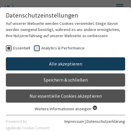
Zum Hauptinhalt springen
Datenschutzeinstellungen
Menü
Auf unserer Webseite werden Cookies verwendet. Einige davon
Augenklinik
werden zwingend benötigt, während es uns andere ermöglichen,
Ihre Nutzererfahrung auf unserer Webseite zu verbessern.
Essentiell
Analytics & Performance
Willkommen
Alle akzeptieren
Über uns
Speichern & schließen
Für Patienten
Nur essentielle Cookies akzeptieren
Für Ärzte
Weitere Informationen anzeigen
Essentiell
Behandlungsspektrum
Essentielle Cookies werden für grundlegende Funktionen der
Powered by
Impressum
|
Datenschutzerklärung
Webseite benötigt. Dadurch ist gewährleistet, dass die
sgalinski Cookie Consent