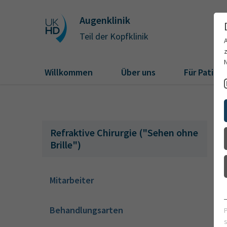
Augenklinik
Teil der Kopfklinik
Willkommen
Über uns
Für Patien
Refraktive Chirurgie ("Sehen ohne
Brille")
Mitarbeiter
Behandlungsarten