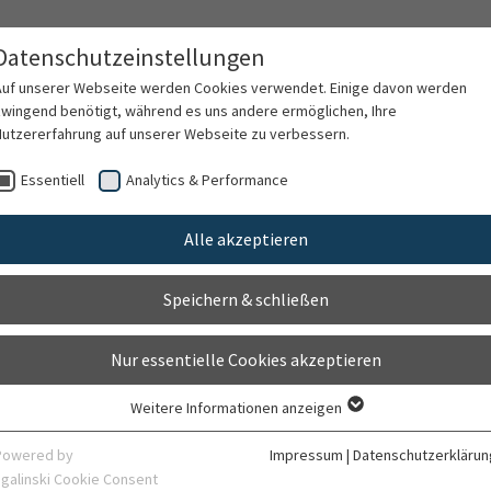
Datenschutzeinstellungen
Auf unserer Webseite werden Cookies verwendet. Einige davon werden
zwingend benötigt, während es uns andere ermöglichen, Ihre
Nutzererfahrung auf unserer Webseite zu verbessern.
ten
Für Ärzte
Behandlungsspektrum
F
Essentiell
Analytics & Performance
Alle akzeptieren
Kont
Speichern & schließen
Nur essentielle Cookies akzeptieren
Kontaktformular Refraktive C
Weitere Informationen anzeigen
Essentiell
Essentielle Cookies werden für grundlegende Funktionen der Webseite
Powered by
Impressum
|
Datenschutzerklärun
benötigt. Dadurch ist gewährleistet, dass die Webseite einwandfrei
Ihr Kommentar
sgalinski Cookie Consent