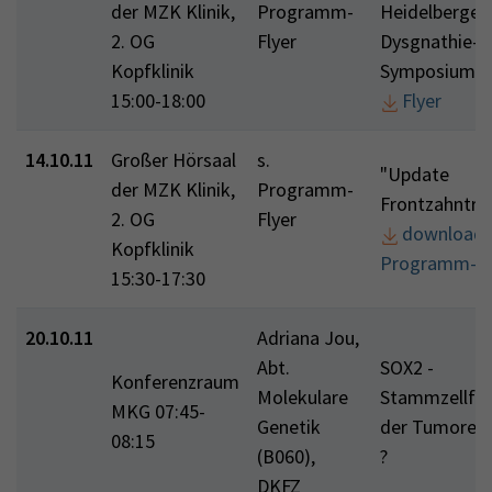
der MZK Klinik,
Programm-
Heidelberger
2. OG
Flyer
Dysgnathie-
Kopfklinik
Symposium
15:00-18:00
Flyer
14.10.11
Großer Hörsaal
s.
"Update
der MZK Klinik,
Programm-
Frontzahntr
2. OG
Flyer
download
Kopfklinik
Programm-Fl
15:30-17:30
20.10.11
Adriana Jou,
Abt.
SOX2 -
Konferenzraum
Molekulare
Stammzellfak
MKG 07:45-
Genetik
der Tumoren
08:15
(B060),
?
DKFZ