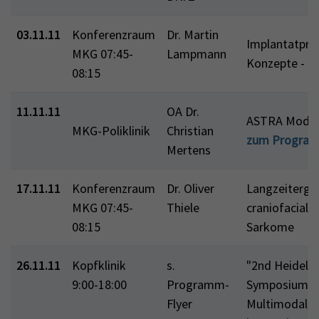
03.11.11
Konferenzraum
Dr. Martin
Implantatpro
MKG 07:45-
Lampmann
Konzepte - U
08:15
11.11.11
OA Dr.
ASTRA Modul
MKG-Poliklinik
Christian
zum Progra
Mertens
17.11.11
Konferenzraum
Dr. Oliver
Langzeiterge
MKG 07:45-
Thiele
craniofacialer
08:15
Sarkome
26.11.11
Kopfklinik
s.
"2nd Heidelb
9:00-18:00
Programm-
Symposium -
Flyer
Multimodal a