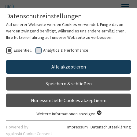
Zum Hauptinhalt springen
Datenschutzeinstellungen
Menü
Auf unserer Webseite werden Cookies verwendet. Einige davon
Mund-, Kiefer- und Gesichtschirurgie
werden zwingend benötigt, während es uns andere ermöglichen,
Ihre Nutzererfahrung auf unserer Webseite zu verbessern.
Essentiell
Analytics & Performance
Willkommen
Archiv
Alle akzeptieren
Über uns
Speichern & schließen
Für Patienten
Veranstaltungen 2013
Nur essentielle Cookies akzeptieren
Für Ärzte
Weitere Informationen anzeigen
Essentiell
Ort &
Behandlungsspektrum
Essentielle Cookies werden für grundlegende Funktionen der
Powered by
Impressum
|
Datenschutzerklärung
Datum
Zeit
Referent
Thema
Webseite benötigt. Dadurch ist gewährleistet, dass die
sgalinski Cookie Consent