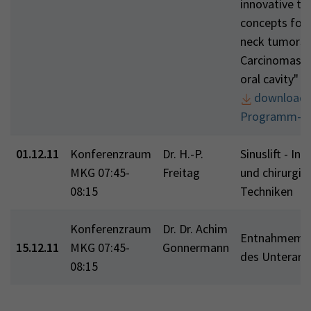
innovative th
concepts for
neck tumors:
Carcinomas o
oral cavity"
download
Programm-Fl
01.12.11
Konferenzraum
Dr. H.-P.
Sinuslift - In
MKG 07:45-
Freitag
und chirurgis
08:15
Techniken
Konferenzraum
Dr. Dr. Achim
Entnahmemor
15.12.11
MKG 07:45-
Gonnermann
des Unterarm
08:15