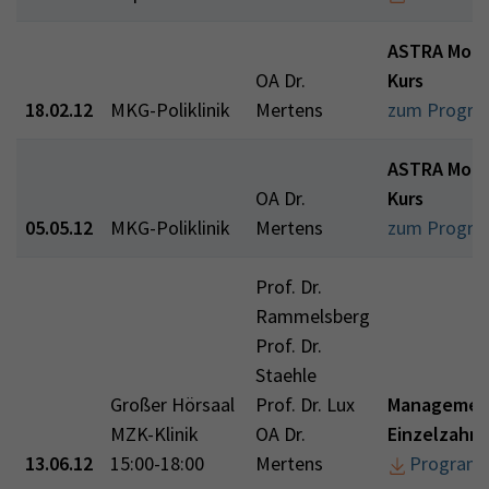
ASTRA Modu
OA Dr.
Kurs
18.02.12
MKG-Poliklinik
Mertens
zum Progr
ASTRA Modu
OA Dr.
Kurs
05.05.12
MKG-Poliklinik
Mertens
zum Progr
Prof. Dr.
Rammelsberg
Prof. Dr.
Staehle
Großer Hörsaal
Prof. Dr. Lux
Managemen
MZK-Klinik
OA Dr.
Einzelzahn
13.06.12
15:00-18:00
Mertens
Programm