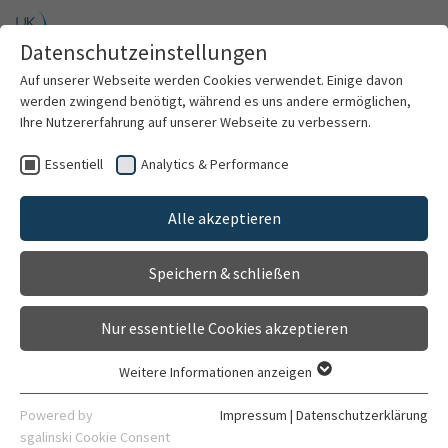
Zum Hauptinhalt springen
Datenschutzeinstellungen
Menü
Auf unserer Webseite werden Cookies verwendet. Einige davon
Neurologie und Poliklinik
werden zwingend benötigt, während es uns andere ermöglichen,
Ihre Nutzererfahrung auf unserer Webseite zu verbessern.
Essentiell
Analytics & Performance
Willkommen
Sektion für Neurodegenerative
Erkrankungen und
Alle akzeptieren
Über uns
Bewegungsstörungen
Speichern & schließen
Für Patienten
Nur essentielle Cookies akzeptieren
Dystonien
Für Ärzte
Weitere Informationen anzeigen
Essentiell
Behandlungsspektrum
Essentielle Cookies werden für grundlegende Funktionen der
Powered by
Impressum
|
Datenschutzerklärung
Webseite benötigt. Dadurch ist gewährleistet, dass die
sgalinski Cookie Consent