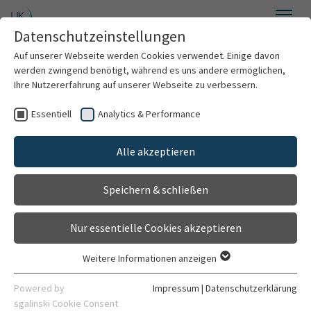
Zum Hauptinhalt springen
Datenschutzeinstellungen
Menü
Auf unserer Webseite werden Cookies verwendet. Einige davon
Neurologie und Poliklinik
werden zwingend benötigt, während es uns andere ermöglichen,
Ihre Nutzererfahrung auf unserer Webseite zu verbessern.
Essentiell
Analytics & Performance
Willkommen
Sektion für Neurodegenerative
Erkrankungen und
Alle akzeptieren
Über uns
Bewegungsstörungen
Speichern & schließen
Für Patienten
Diese Seite befindet sich noch im Aufbau
Nur essentielle Cookies akzeptieren
Für Ärzte
Weitere Informationen anzeigen
Essentiell
Behandlungsspektrum
Essentielle Cookies werden für grundlegende Funktionen der
Powered by
Impressum
|
Datenschutzerklärung
Webseite benötigt. Dadurch ist gewährleistet, dass die
Prof. Dr. med. Rebecca
sgalinski Cookie Consent