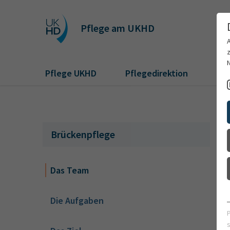
Pflege am UKHD
Pflege UKHD
Pflegedirektion
Pfl
Brückenpflege
Das Team
Die Aufgaben