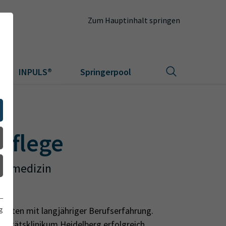
Zum Hauptinhalt springen
INPULS®
Springerpool
pflege
iatvmedizin
g
äften mit langjähriger Berufserfahrung.
rsitätsklinikum Heidelberg erfolgreich