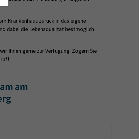
vom Krankenhaus zurück in das eigene
und dabei die Lebensqualität bestmöglich
ir Ihnen gerne zur Verfügung. Zögern Sie
nruf!
Team am
erg