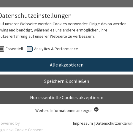
Datenschutzeinstellungen
Auf unserer Webseite werden Cookies verwendet. Einige davon werden
zwingend benötigt, während es uns andere ermöglichen, Ihre
Nutzererfahrung auf unserer Webseite zu verbessern.
ege in den Kliniken
Hauptamtliche Praxisanleiter
Essentiell
Analytics & Performance
Alle akzeptieren
Brücken
Speichern & schließen
Nur essentielle Cookies akzeptieren
Klinik für Pall
Weitere Informationen anzeigen
Essentiell
Essentielle Cookies werden für grundlegende Funktionen der Webseite
Powered by
Impressum
|
Datenschutzerklärun
Unser Team besteht aus sechs erfahrenen Pflegefachkr
benötigt. Dadurch ist gewährleistet, dass die Webseite einwandfrei
sgalinski Cookie Consent
Seit 1994 haben wir den Brückenpflegedienst am Unive