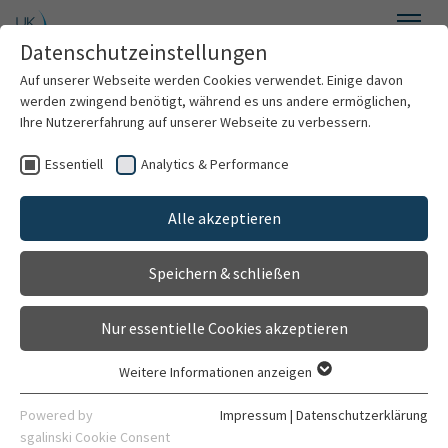
Zum Hauptinhalt springen
Datenschutzeinstellungen
Menü
Auf unserer Webseite werden Cookies verwendet. Einige davon
Personalrat
werden zwingend benötigt, während es uns andere ermöglichen,
Ihre Nutzererfahrung auf unserer Webseite zu verbessern.
Essentiell
Analytics & Performance
Willkommen
TV-UK
Alle akzeptieren
Über uns
Tarifvertrag der Unikliniken BW
Speichern & schließen
Infothek
Nur essentielle Cookies akzeptieren
Vertretung von Schwerbehinderten
Weitere Informationen anzeigen
Essentiell
JAV
Essentielle Cookies werden für grundlegende Funktionen der
Powered by
Impressum
|
Datenschutzerklärung
Webseite benötigt. Dadurch ist gewährleistet, dass die
sgalinski Cookie Consent