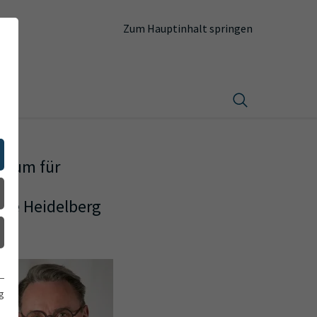
Zum Hauptinhalt springen
trum für
gie Heidelberg
g