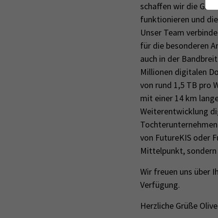
schaffen wir die Grun
funktionieren und di
Unser Team verbinde
für die besonderen A
auch in der Bandbrei
Millionen digitalen
von rund 1,5 TB pro W
mit einer 14 km lange
Weiterentwicklung di
Tochterunternehmen 
von FutureKIS oder Fu
Mittelpunkt, sondern 
Wir freuen uns über I
Verfügung.
Herzliche Grüße Olive