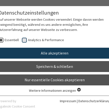
Datenschutzeinstellungen
 und Informationstechnologie
Auf unserer Webseite werden Cookies verwendet. Einige davon werden
zwingend benötigt, während es uns andere ermöglichen, Ihre
Nutzererfahrung auf unserer Webseite zu verbessern.
Essentiell
Analytics & Performance
Alle akzeptieren
Willkommen beim Zen
Digitalisierung und
Speichern & schließen
Informationstechnolo
(ZDI)
Nur essentielle Cookies akzeptieren
Weitere Informationen anzeigen
alisierung und Informationstechnologie (ZDI) am
Essentiell
Heidelberg sorgen wir dafür, dass die digitale
Essentielle Cookies werden für grundlegende Funktionen der Webseite
Powered by
Impressum
|
Datenschutzerklärun
benötigt. Dadurch ist gewährleistet, dass die Webseite einwandfrei
sig, sicher und zukunftsfähig aufgestellt ist. So
sgalinski Cookie Consent