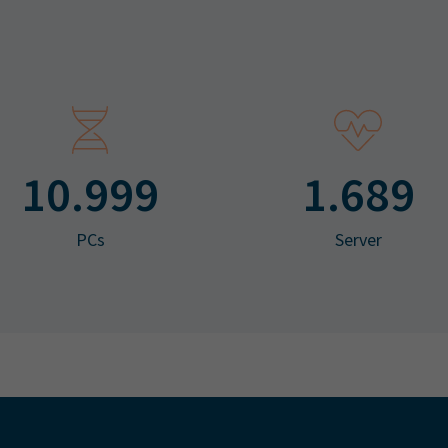
11.000
1.690
PCs
Server