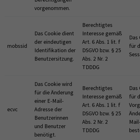
vorgenommen.
Berechtigtes
Das Cookie dient
Interesse gemäß
Das 
der eindeutigen
Art. 6 Abs. 1 lit. f
mobssid
für 
Identifikation der
DSGVO bzw. § 25
Sess
Benutzersitzung.
Abs. 2 Nr. 2
TDDDG
Das Cookie wird
Berechtigtes
Das 
für die Änderung
Interesse gemäß
für 
einer E-Mail-
Art. 6 Abs. 1 lit. f
Vorg
ecvc
Adresse der
DSGVO bzw. § 25
Ände
Benutzerinnen
Abs. 2 Nr. 2
Mail
und Benutzer
TDDDG
best
benötigt.