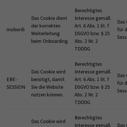
Berechtigtes
Das Cookie dient
Interesse gemäß
Das 
der korrekten
Art. 6 Abs. 1 lit. f
mobordi
für 
Weiterleitung
DSGVO bzw. § 25
Sess
beim Onboarding.
Abs. 2 Nr. 2
TDDDG
Berechtigtes
Das Cookie wird
Interesse gemäß
Das 
EBE-
benötigt, damit
Art. 6 Abs. 1 lit. f
für 
SESSION
Sie die Website
DSGVO bzw. § 25
Sess
nutzen können.
Abs. 2 Nr. 2
TDDDG
Berechtigtes
Das Cookie wird
Interesse gemäß
Das 