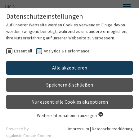
Zum Hauptinhalt springen
Datenschutzeinstellungen
Menü
Auf unserer Webseite werden Cookies verwendet. Einige davon
Patientenportal
werden zwingend benötigt, während es uns andere ermöglichen,
Ihre Nutzererfahrung auf unserer Webseite zu verbessern.
Essentiell
Analytics & Performance
Anmelden
DATENSCHUTZERKLÄRU
Alle akzeptieren
Registrieren
NG FÜR PATIENTINNEN
Speichern & schließen
Anleitungen
UND PATIENTEN DES
Nur essentielle Cookies akzeptieren
PATIENTENPORTALS
FAQ
Weitere Informationen anzeigen
Essentiell
VERSION 1.0 VOM 14.11.2025
Datenschutzerklärung
Essentielle Cookies werden für grundlegende Funktionen der
Powered by
Impressum
|
Datenschutzerklärung
Webseite benötigt. Dadurch ist gewährleistet, dass die
sgalinski Cookie Consent