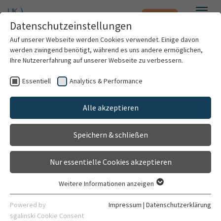
Notfall
Zum Hauptinhalt springen
Datenschutzeinstellungen
Menü
Auf unserer Webseite werden Cookies verwendet. Einige davon
werden zwingend benötigt, während es uns andere ermöglichen,
Alayham Mahfoud
Ihre Nutzererfahrung auf unserer Webseite zu verbessern.
Essentiell
Analytics & Performance
Patienten & Besucher
Alle akzeptieren
Kliniken & Institute
Speichern & schließen
Forschung
Nur essentielle Cookies akzeptieren
Karriere
Weitere Informationen anzeigen
Essentiell
Apotheker
Organisation
Essentielle Cookies werden für grundlegende Funktionen der
Powered by
Impressum
|
Datenschutzerklärung
Apotheke des Universitätsklinikums Heidelberg
Webseite benötigt. Dadurch ist gewährleistet, dass die
sgalinski Cookie Consent