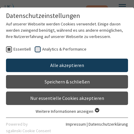
Notfall
Zum Hauptinhalt springen
Datenschutzeinstellungen
Menü
Auf unserer Webseite werden Cookies verwendet. Einige davon
werden zwingend benötigt, während es uns andere ermöglichen,
Alina Scholz
Ihre Nutzererfahrung auf unserer Webseite zu verbessern.
Essentiell
Analytics & Performance
Patienten & Besucher
Alle akzeptieren
Kliniken & Institute
Speichern & schließen
Forschung
Nur essentielle Cookies akzeptieren
Karriere
Weitere Informationen anzeigen
Essentiell
Organisation
Essentielle Cookies werden für grundlegende Funktionen der
Powered by
Impressum
|
Datenschutzerklärung
Webseite benötigt. Dadurch ist gewährleistet, dass die
sgalinski Cookie Consent