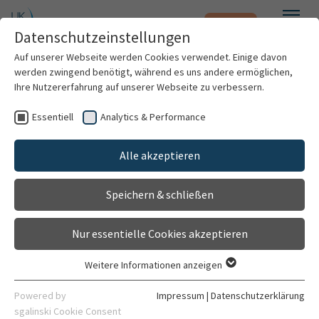
Notfall
Zum Hauptinhalt springen
Datenschutzeinstellungen
Menü
Auf unserer Webseite werden Cookies verwendet. Einige davon
werden zwingend benötigt, während es uns andere ermöglichen,
Coraline Schutz
Ihre Nutzererfahrung auf unserer Webseite zu verbessern.
Essentiell
Analytics & Performance
Patienten & Besucher
Alle akzeptieren
Kliniken & Institute
Speichern & schließen
Forschung
Nur essentielle Cookies akzeptieren
Karriere
Weitere Informationen anzeigen
Essentiell
Assistenzärztin
Organisation
Essentielle Cookies werden für grundlegende Funktionen der
Powered by
Impressum
|
Datenschutzerklärung
Neurologie und Poliklinik
Webseite benötigt. Dadurch ist gewährleistet, dass die
sgalinski Cookie Consent