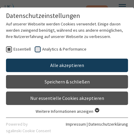
Notfall
Zum Hauptinhalt springen
Datenschutzeinstellungen
Menü
Auf unserer Webseite werden Cookies verwendet. Einige davon
werden zwingend benötigt, während es uns andere ermöglichen,
Daniela Limas Haro
Ihre Nutzererfahrung auf unserer Webseite zu verbessern.
Essentiell
Analytics & Performance
Patienten & Besucher
Alle akzeptieren
Kliniken & Institute
Speichern & schließen
Forschung
Nur essentielle Cookies akzeptieren
Karriere
Weitere Informationen anzeigen
Essentiell
Assistenzärztin
Organisation
Essentielle Cookies werden für grundlegende Funktionen der
Powered by
Impressum
|
Datenschutzerklärung
Klinik für Allgemein-, Viszeral- und
Webseite benötigt. Dadurch ist gewährleistet, dass die
sgalinski Cookie Consent