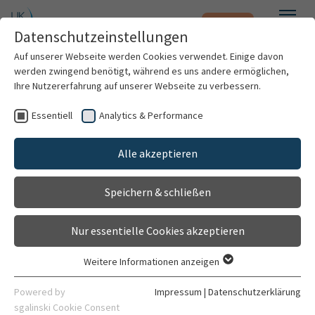
Notfall
Zum Hauptinhalt springen
Datenschutzeinstellungen
Menü
Auf unserer Webseite werden Cookies verwendet. Einige davon
werden zwingend benötigt, während es uns andere ermöglichen,
Dominique Hein
Ihre Nutzererfahrung auf unserer Webseite zu verbessern.
Essentiell
Analytics & Performance
Patienten & Besucher
Alle akzeptieren
Kliniken & Institute
Speichern & schließen
Forschung
Nur essentielle Cookies akzeptieren
Karriere
Weitere Informationen anzeigen
Essentiell
Organisation
Essentielle Cookies werden für grundlegende Funktionen der
Physiotherapeutin
Powered by
Impressum
|
Datenschutzerklärung
Webseite benötigt. Dadurch ist gewährleistet, dass die
sgalinski Cookie Consent
Pädiatrische Rheumatologie