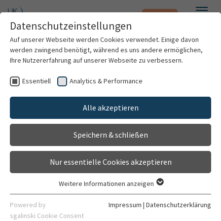
Notfall
Zum Hauptinhalt springen
Datenschutzeinstellungen
Menü
Auf unserer Webseite werden Cookies verwendet. Einige davon
werden zwingend benötigt, während es uns andere ermöglichen,
Dorothea Helene Mitschang
Ihre Nutzererfahrung auf unserer Webseite zu verbessern.
Essentiell
Analytics & Performance
Patienten & Besucher
Alle akzeptieren
Kliniken & Institute
Speichern & schließen
Forschung
Nur essentielle Cookies akzeptieren
Karriere
Weitere Informationen anzeigen
Essentiell
Ärztin in Weiterbildung
Organisation
Essentielle Cookies werden für grundlegende Funktionen der
Powered by
Impressum
|
Datenschutzerklärung
Klinik für Anästhesiologie
Webseite benötigt. Dadurch ist gewährleistet, dass die
sgalinski Cookie Consent