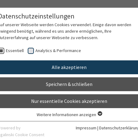
Datenschutzeinstellungen
Auf unserer Webseite werden Cookies verwendet. Einige davon werden
zwingend benötigt, während es uns andere ermöglichen, Ihre
Nutzererfahrung auf unserer Webseite zu verbessern.
rschung
Karriere
Organisation
Kontak
Essentiell
Analytics & Performance
Alle akzeptieren
ilipov
Speichern & schließen
Nur essentielle Cookies akzeptieren
Weitere Informationen anzeigen
Essentiell
Essentielle Cookies werden für grundlegende Funktionen der Webseite
Powered by
Impressum
|
Datenschutzerklärun
benötigt. Dadurch ist gewährleistet, dass die Webseite einwandfrei
sgalinski Cookie Consent