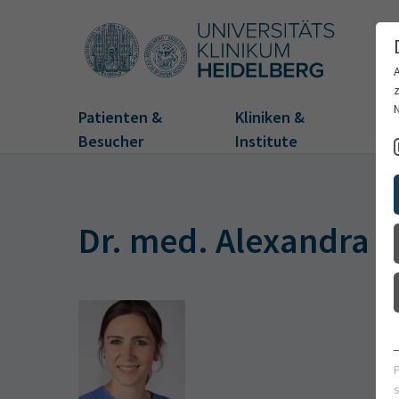
Patienten &
Kliniken &
Fo
Besucher
Institute
Dr. med. Alexandra F