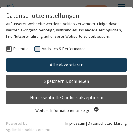
Notfall
Zum Hauptinhalt springen
Datenschutzeinstellungen
Menü
Auf unserer Webseite werden Cookies verwendet. Einige davon
werden zwingend benötigt, während es uns andere ermöglichen,
Dr. med. Andreas Geisbüsch
Ihre Nutzererfahrung auf unserer Webseite zu verbessern.
Essentiell
Analytics & Performance
Patienten & Besucher
Alle akzeptieren
Kliniken & Institute
Speichern & schließen
Forschung
Nur essentielle Cookies akzeptieren
Karriere
Weitere Informationen anzeigen
Essentiell
Leitender Oberarzt
Organisation
Essentielle Cookies werden für grundlegende Funktionen der
Powered by
Impressum
|
Datenschutzerklärung
Klinik für Orthopädie
Webseite benötigt. Dadurch ist gewährleistet, dass die
sgalinski Cookie Consent