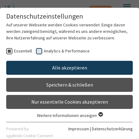
Notfall
Zum Hauptinhalt springen
Datenschutzeinstellungen
Menü
Auf unserer Webseite werden Cookies verwendet. Einige davon
werden zwingend benötigt, während es uns andere ermöglichen,
Dr. med. Björn Wagner
Ihre Nutzererfahrung auf unserer Webseite zu verbessern.
Essentiell
Analytics & Performance
Patienten & Besucher
Alle akzeptieren
Kliniken & Institute
Speichern & schließen
Forschung
Nur essentielle Cookies akzeptieren
Karriere
Weitere Informationen anzeigen
Essentiell
Oberarzt
Organisation
Essentielle Cookies werden für grundlegende Funktionen der
Powered by
Impressum
|
Datenschutzerklärung
Klinik für Paraplegiologie
Webseite benötigt. Dadurch ist gewährleistet, dass die
sgalinski Cookie Consent