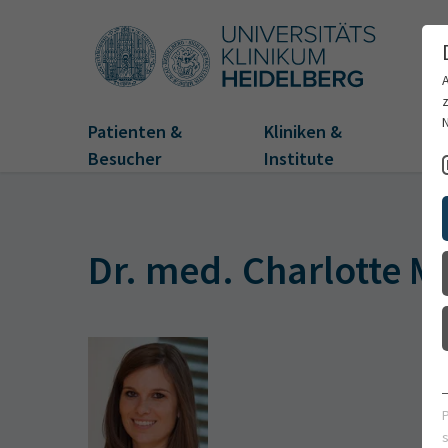
Patienten &
Kliniken &
Fo
Besucher
Institute
Dr. med. Charlotte Mi