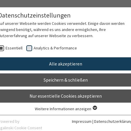
Datenschutzeinstellungen
Auf unserer Webseite werden Cookies verwendet. Einige davon werden
zwingend benötigt, während es uns andere ermöglichen, Ihre
Nutzererfahrung auf unserer Webseite zu verbessern.
rschung
Karriere
Organisation
Kontak
Essentiell
Analytics & Performance
Alle akzeptieren
haljevic
Speichern & schließen
Nur essentielle Cookies akzeptieren
Weitere Informationen anzeigen
Essentiell
Essentielle Cookies werden für grundlegende Funktionen der Webseite
Powered by
Impressum
|
Datenschutzerklärun
benötigt. Dadurch ist gewährleistet, dass die Webseite einwandfrei
sgalinski Cookie Consent