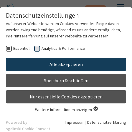
Notfall
Zum Hauptinhalt springen
Datenschutzeinstellungen
Menü
Auf unserer Webseite werden Cookies verwendet. Einige davon
werden zwingend benötigt, während es uns andere ermöglichen,
Dr. med. Christina Kiriakou
Ihre Nutzererfahrung auf unserer Webseite zu verbessern.
Essentiell
Analytics & Performance
Patienten & Besucher
Alle akzeptieren
Kliniken & Institute
Speichern & schließen
Forschung
Nur essentielle Cookies akzeptieren
Karriere
Weitere Informationen anzeigen
Essentiell
Funktionsoberarzt/-ärztin
Organisation
Essentielle Cookies werden für grundlegende Funktionen der
Powered by
Impressum
|
Datenschutzerklärung
Klinik für Kardiologie, Angiologie, Pneumologie
Webseite benötigt. Dadurch ist gewährleistet, dass die
sgalinski Cookie Consent