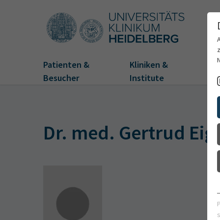
Patienten &
Kliniken &
Fo
Besucher
Institute
Dr. med. Gertrud Eig