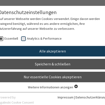
Datenschutzeinstellungen
Auf unserer Webseite werden Cookies verwendet. Einige davon werden
zwingend benötigt, während es uns andere ermöglichen, Ihre
Nutzererfahrung auf unserer Webseite zu verbessern.
rschung
Karriere
Organisation
Kontak
Essentiell
Analytics & Performance
Alle akzeptieren
el-von Wilpert
Speichern & schließen
Nur essentielle Cookies akzeptieren
Weitere Informationen anzeigen
Essentiell
Essentielle Cookies werden für grundlegende Funktionen der Webseite
Powered by
Impressum
|
Datenschutzerklärun
benötigt. Dadurch ist gewährleistet, dass die Webseite einwandfrei
sgalinski Cookie Consent